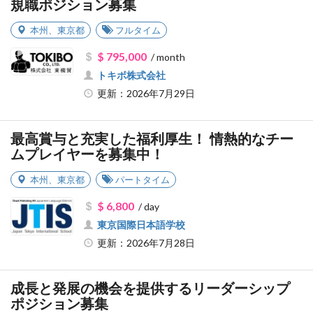
規職ポジション募集
本州
、
東京都
フルタイム
$ 795,000
/ month
トキボ株式会社
更新：2026年7月29日
最高賞与と充実した福利厚生！ 情熱的なチー
ムプレイヤーを募集中！
本州
、
東京都
パートタイム
$ 6,800
/ day
東京国際日本語学校
更新：2026年7月28日
成長と発展の機会を提供するリーダーシップ
ポジション募集