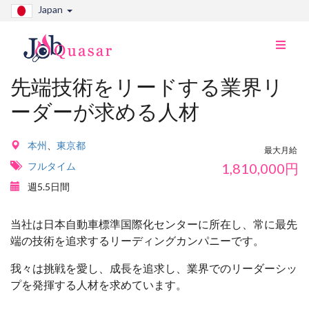
Japan
ナ
ビ
切
先端技術をリードする業界リ
り
ーダーが求める人材
替
え
本州
、
東京都
最大月給
フルタイム
1,810,000
円
週5.5日間
当社は日本自動車標準国際化センターに所在し、常に最先
端の技術を追求するリーディングカンパニーです。
我々は挑戦を愛し、成長を追求し、業界でのリーダーシッ
プを発揮する人材を求めています。