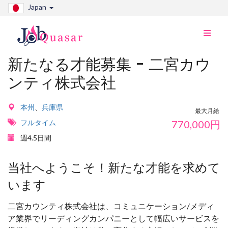
Japan
ナ
ビ
切
新たなる才能募集 - 二宮カウ
り
ンティ株式会社
替
え
本州
、
兵庫県
最大月給
フルタイム
770,000
円
週4.5日間
当社へようこそ！新たな才能を求めて
います
二宮カウンティ株式会社は、コミュニケーション/メディ
ア業界でリーディングカンパニーとして幅広いサービスを