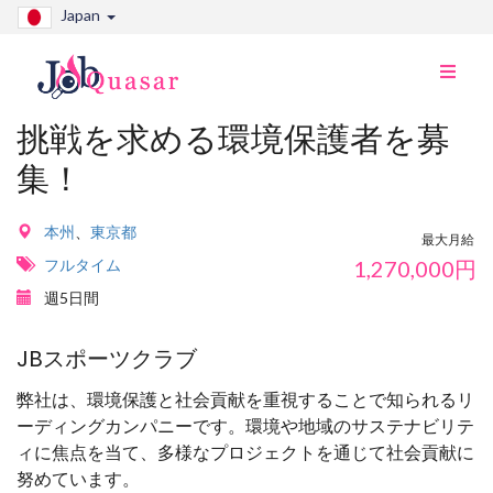
Japan
ナ
ビ
切
挑戦を求める環境保護者を募
り
集！
替
え
本州
、
東京都
最大月給
フルタイム
1,270,000
円
週5日間
JBスポーツクラブ
弊社は、環境保護と社会貢献を重視することで知られるリ
ーディングカンパニーです。環境や地域のサステナビリテ
ィに焦点を当て、多様なプロジェクトを通じて社会貢献に
努めています。