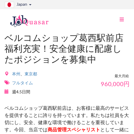
Japan
ナ
ビ
切
ベルコムショップ葛西駅前店
り
福利充実！安全健康に配慮し
替
え
たポジションを募集中
本州
、
東京都
最大月給
フルタイム
960,000
円
週4.5日間
ベルコムショップ葛西駅前店は、お客様に最高のサービス
を提供することに誇りを持っています。私たちは社員を大
切にし、安全、健康な環境で働けることを重視していま
す。今回、当店では
商品管理スペシャリスト
として一緒に