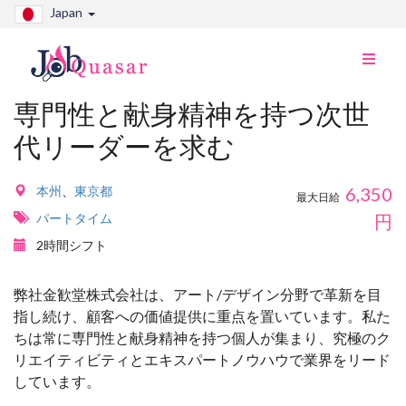
Japan
ナ
ビ
切
専門性と献身精神を持つ次世
り
代リーダーを求む
替
え
本州
、
東京都
6,350
最大日給
パートタイム
円
2時間シフト
弊社金歓堂株式会社は、アート/デザイン分野で革新を目
指し続け、顧客への価値提供に重点を置いています。私た
ちは常に専門性と献身精神を持つ個人が集まり、究極のク
リエイティビティとエキスパートノウハウで業界をリード
しています。