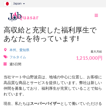
Japan
ナ
ビ
切
高収給と充実した福利厚生で
り
あなたを待っています!
替
え
本州
、
愛知県
最大月給
フルタイム
1,215,000
円
週5日間
当社マート中山野波店は、地域の中心に位置し、お客様に
高品質な商品とサービスを提供しています。弊社は新しい
仲間を募集しており、福利厚生が充実していることで知ら
れています。
現在、私たちは
スーパーバイザー
として働いていただける