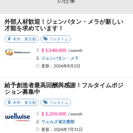
の仕事
外部人材歓迎！ジェンバタン・メラが新しい
才能を求めています！
本州
、
東京都
フルタイム
$ 1,540,000
/ month
ジェンバタン・メラ
更新：2026年8月2日
給予創造者最高回酬與感謝！フルタイムポジ
ション募集中
本州
、
東京都
フルタイム
$ 1,250,000
/ month
ウェルズ省主業部
更新：2026年7月31日