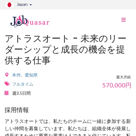
Japan
ナ
ビ
切
アトラスオート - 未来のリー
り
ダーシップと成長の機会を提
替
え
供する仕事
本州
、
愛知県
最大月給
フルタイム
570,000
円
週3.5日間
採用情報
アトラスオートでは、私たちのチームに一緒に参加する新
しい仲間を募集しています。私たちは、組織全体が発展し
成長するために重要な要素は人であると信じています。私