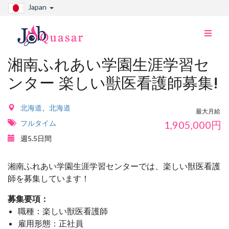
Japan
ナ
ビ
切
湘南ふれあい学園生涯学習セ
り
ンター 楽しい獣医看護師募集!
替
え
北海道
、
北海道
最大月給
フルタイム
1,905,000
円
週5.5日間
湘南ふれあい学園生涯学習センターでは、楽しい獣医看護
師を募集しています！
募集要項：
職種：楽しい獣医看護師
雇用形態：正社員