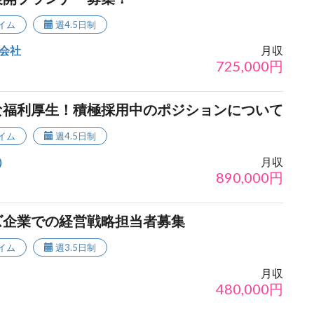
イム
週4.5日制
会社
月収
725,000
円
な福利厚生！積極採用中のポジションについて
イム
週4.5日制
）
月収
890,000
円
ズ企業での経営戦略担当者募集
イム
週3.5日制
月収
480,000
円