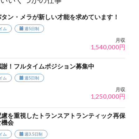
ないいくつかの仕事
バタン・メラが新しい才能を求めています！
イム
週5日制
月収
1,540,000
円
感謝！フルタイムポジション募集中
イム
週5日制
月収
1,250,000
円
配慮を重視したトランスアトランティック再保
な機会
イム
週3.5日制