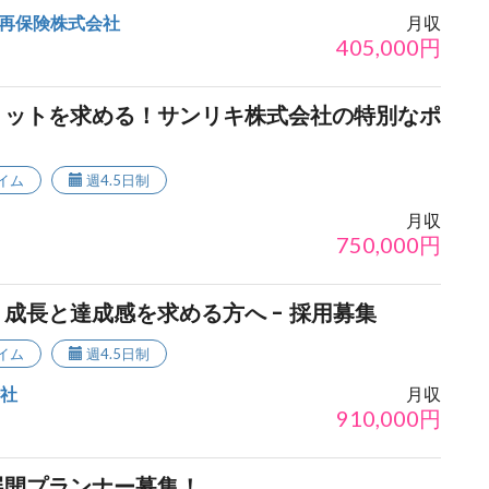
再保険株式会社
月収
405,000
円
リットを求める！サンリキ株式会社の特別なポ
イム
週4.5日制
月収
750,000
円
成長と達成感を求める方へ - 採用募集
イム
週4.5日制
会社
月収
910,000
円
展開プランナー募集！