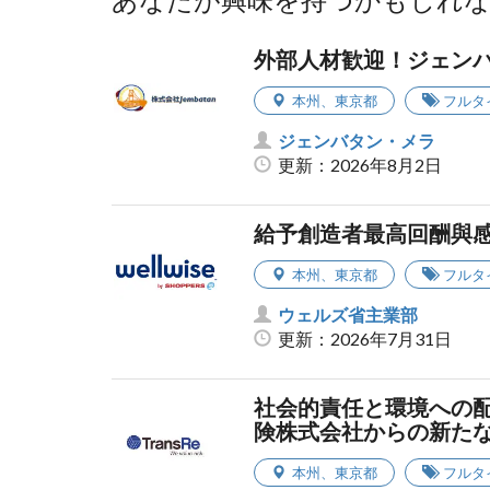
あなたが興味を持つかもしれ
外部人材歓迎！ジェン
本州
、
東京都
フルタ
ジェンバタン・メラ
更新：2026年8月2日
給予創造者最高回酬與
本州
、
東京都
フルタ
ウェルズ省主業部
更新：2026年7月31日
社会的責任と環境への
険株式会社からの新た
本州
、
東京都
フルタ