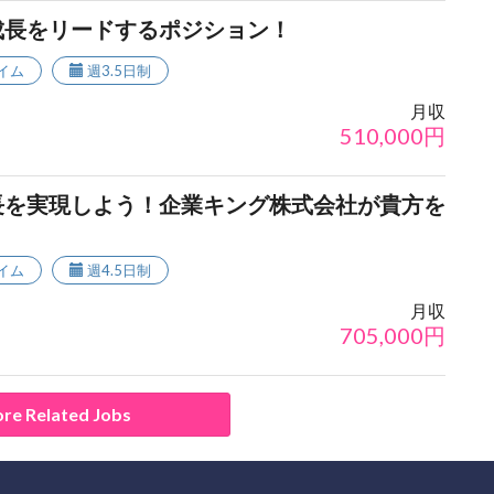
成長をリードするポジション！
イム
週3.5日制
月収
510,000
円
長を実現しよう！企業キング株式会社が貴方を
イム
週4.5日制
月収
705,000
円
re Related Jobs