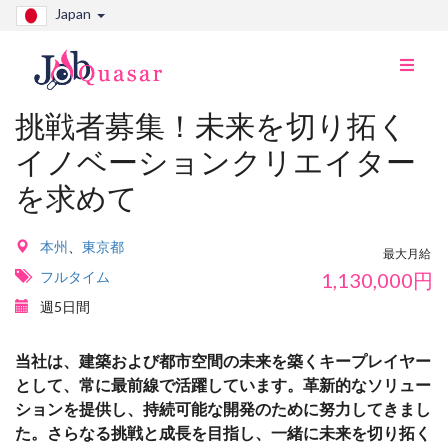
Japan
ナ
ビ
切
挑戦者募集！未来を切り拓く
り
イノベーションクリエイター
替
え
を求めて
本州
、
東京都
最大月給
フルタイム
1,130,000
円
週5日間
当社は、建築および都市空間の未来を築くキープレイヤー
として、常に最前線で活躍しています。革新的なソリュー
ションを提供し、持続可能な開発のために努力してきまし
た。さらなる挑戦と成長を目指し、一緒に未来を切り拓く