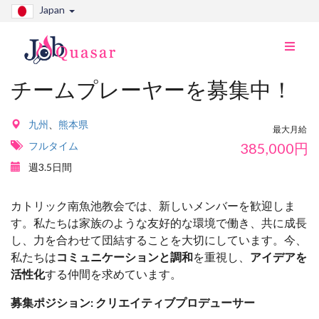
Japan
ナ
ビ
切
チームプレーヤーを募集中！
り
替
え
九州
、
熊本県
最大月給
フルタイム
385,000
円
週3.5日間
カトリック南魚池教会では、新しいメンバーを歓迎しま
す。私たちは家族のような友好的な環境で働き、共に成長
し、力を合わせて団結することを大切にしています。今、
私たちは
コミュニケーションと調和
を重視し、
アイデアを
活性化
する仲間を求めています。
募集ポジション: クリエイティブプロデューサー