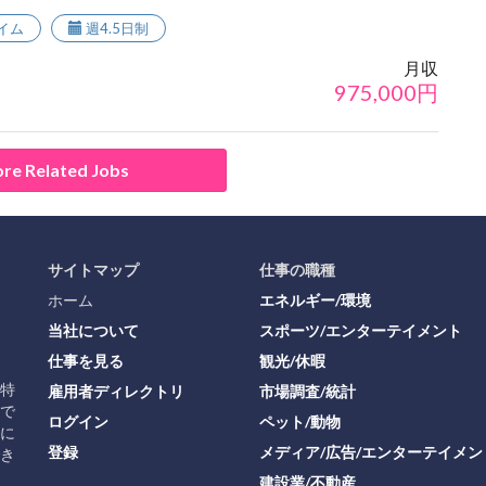
イム
週4.5日制
月収
975,000
円
re Related Jobs
サイトマップ
仕事の職種
ホーム
エネルギー/環境
当社について
スポーツ/エンターテイメント
仕事を見る
観光/休暇
に特
雇用者ディレクトリ
市場調査/統計
で
ログイン
ペット/動物
に
登録
メディア/広告/エンターテイメン
き
建設業/不動産