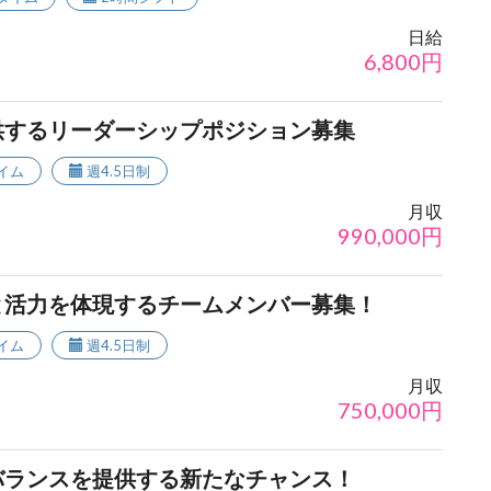
日給
6,800
円
供するリーダーシップポジション募集
イム
週4.5日制
月収
990,000
円
と活力を体現するチームメンバー募集！
イム
週4.5日制
月収
750,000
円
バランスを提供する新たなチャンス！