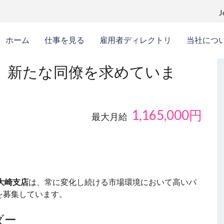
ホーム
仕事を見る
雇用者ディレクトリ
当社につ
、新たな同僚を求めていま
1,165,000
円
最大月給
大崎支店
は、常に変化し続ける市場環境において高いパ
を募集しています。
ダー