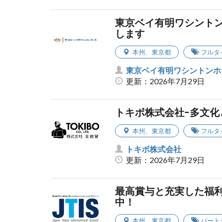
東京ベイ有明ワシントンホ
します
本州
、
東京都
フルタ
東京ベイ有明ワシントンホ
更新：2026年7月29日
トキボ株式会社-多文
本州
、
東京都
フルタ
トキボ株式会社
更新：2026年7月29日
最高賞与と充実した福利
中！
本州
、
東京都
パート