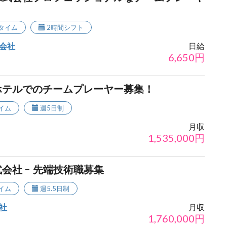
タイム
2時間シフト
会社
日給
6,650
円
ホテルでのチームプレーヤー募集！
イム
週5日制
月収
1,535,000
円
会社 - 先端技術職募集
イム
週5.5日制
社
月収
1,760,000
円