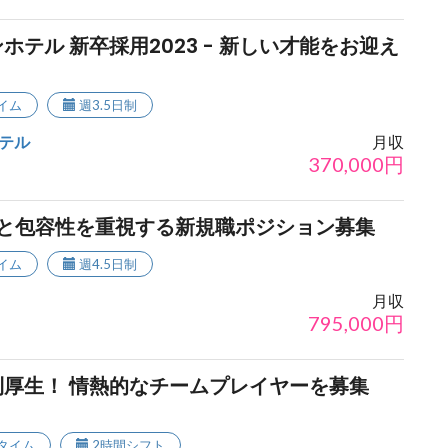
テル 新卒採用2023 - 新しい才能をお迎え
イム
週3.5日制
テル
月収
370,000
円
化と包容性を重視する新規職ポジション募集
イム
週4.5日制
月収
795,000
円
厚生！ 情熱的なチームプレイヤーを募集
タイム
2時間シフト