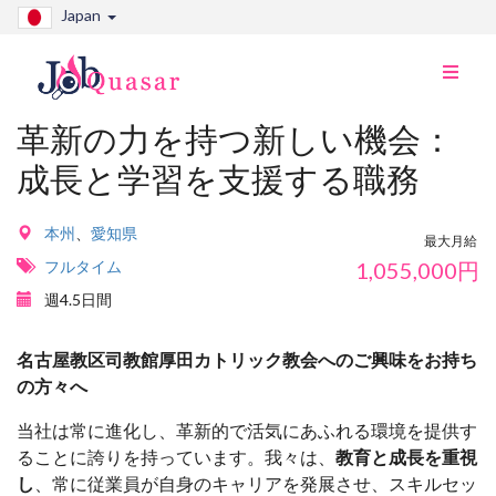
Japan
ナ
ビ
切
革新の力を持つ新しい機会：
り
成長と学習を支援する職務
替
え
本州
、
愛知県
最大月給
フルタイム
1,055,000
円
週4.5日間
名古屋教区司教館厚田カトリック教会へのご興味をお持ち
の方々へ
当社は常に進化し、革新的で活気にあふれる環境を提供す
ることに誇りを持っています。我々は、
教育と成長を重視
し
、常に従業員が自身のキャリアを発展させ、スキルセッ