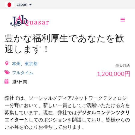
Japan
ナ
ビ
切
豊かな福利厚生であなたを歓
り
迎します！
替
え
本州
、
東京都
最大月給
フルタイム
1,200,000
円
週5日間
弊社では、ソーシャルメディア/ネットワークテクノロジ
ー分野において、新しい一員としてご活躍いただける方を
募集しています。現在、弊社では
デジタルコンテンツクリ
エイター
としてのポジションを開設しており、皆様からの
ご応募を心よりお待ちしております。