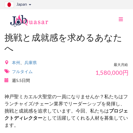
Japan
ナ
ビ
切
挑戦と成就感を求めるあなた
り
へ
替
え
本州
、
兵庫県
最大月給
フルタイム
1,580,000
円
週5.5日間
神戸聖ミカエル大聖堂の一員になりませんか？私たちはフ
ランチャイズ/チェーン業界でリーダーシップを発揮し、
挑戦と成就感を追求しています。今回、私たちは
プロジェ
クトディレクター
として活躍してくれる人材を募集してい
ます。