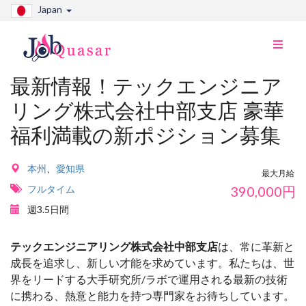
Japan
ナ
ビ
切
最新情報！テックエンジニア
り
リング株式会社中部支店 豪華
替
え
福利満載の新ポジション募集
本州
、
愛知県
最大月給
フルタイム
390,000
円
週3.5日間
テックエンジニアリング株式会社中部支店
は、常に革新と
成長を追求し、新しい才能を求めています。私たちは、世
界をリードする大手研究所/ラボで運用される最新の技術
に携わる、熱意と能力を持つ専門家をお待ちしています。