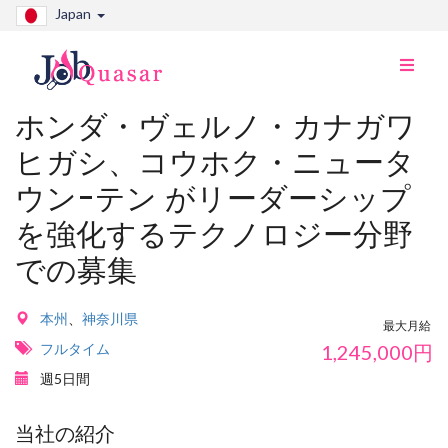
Japan
ナ
ビ
切
ホンダ・ヴェルノ・カナガワ
り
ヒガシ、コウホク・ニュータ
替
え
ウン-テン がリーダーシップ
を強化するテクノロジー分野
での募集
本州
、
神奈川県
最大月給
フルタイム
1,245,000
円
週5日間
当社の紹介