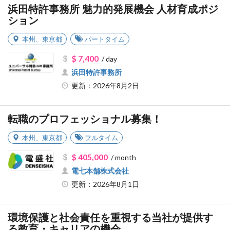
浜田特許事務所 魅力的発展機会 人材育成ポジ
ション
本州
、
東京都
パートタイム
$ 7,400
/ day
浜田特許事務所
更新：2026年8月2日
転職のプロフェッショナル募集！
本州
、
東京都
フルタイム
$ 405,000
/ month
電七本舗株式会社
更新：2026年8月1日
環境保護と社会責任を重視する当社が提供す
る教育・キャリアの機会