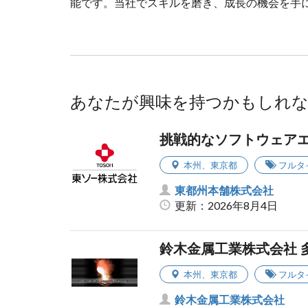
能です。当社でスキルを磨き、成長の機会を手
あなたが興味を持つかもしれ
挑戦的なソフトウェア
本州
、
東京都
フルタ
東都州本舗株式会社
更新：2026年8月4日
鈴木金属工業株式会社 
本州
、
東京都
フルタ
鈴木金属工業株式会社