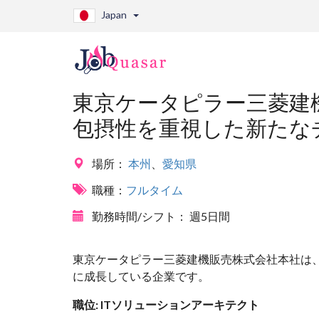
Japan
東京ケータピラー三菱建
包摂性を重視した新たな
場所：
本州
、
愛知県
職種：
フルタイム
勤務時間/シフト：
週5日間
東京ケータピラー三菱建機販売株式会社本社は
に成長している企業です。
職位: ITソリューションアーキテクト