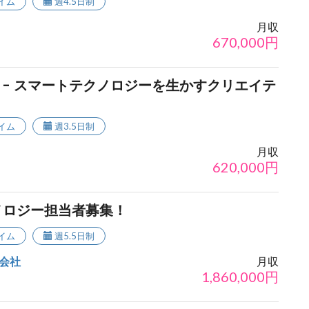
イム
週4.5日制
月収
670,000
円
- スマートテクノロジーを生かすクリエイテ
イム
週3.5日制
月収
620,000
円
ノロジー担当者募集！
イム
週5.5日制
会社
月収
1,860,000
円