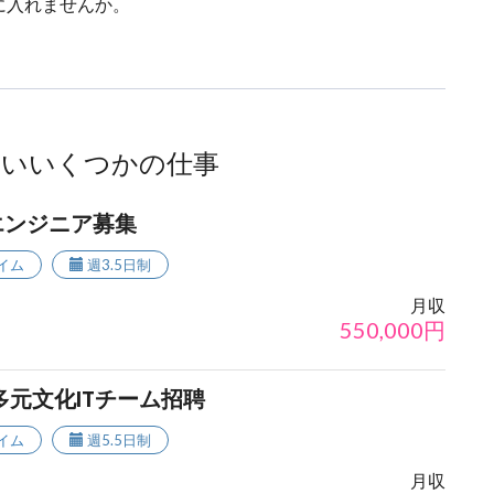
に入れませんか。
ないいくつかの仕事
エンジニア募集
イム
週3.5日制
月収
550,000
円
多元文化ITチーム招聘
イム
週5.5日制
月収