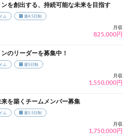
ョンを創出する、持続可能な未来を目指す
イム
週4.5日制
月収
825,000
円
ョンのリーダーを募集中！
イム
週5日制
月収
1,550,000
円
未来を築くチームメンバー募集
イム
週5.5日制
月収
1,750,000
円