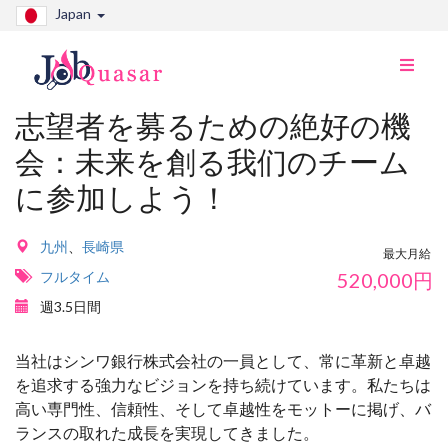
Japan
ナ
ビ
切
志望者を募るための絶好の機
り
会：未来を創る我们のチーム
替
え
に参加しよう！
九州
、
長崎県
最大月給
フルタイム
520,000
円
週3.5日間
当社はシンワ銀行株式会社の一員として、常に革新と卓越
を追求する強力なビジョンを持ち続けています。私たちは
高い専門性、信頼性、そして卓越性をモットーに掲げ、バ
ランスの取れた成長を実現してきました。