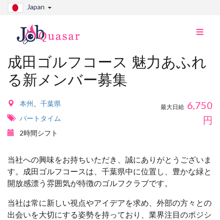
Japan
ナ
ビ
切
成田ゴルフコース 魅力あふれ
り
る新メンバー募集
替
え
本州
、
千葉県
6,750
最大日給
パートタイム
円
2時間シフト
当社への興味をお持ちいただき、誠にありがとうございま
す。成田ゴルフコースは、千葉県中に位置し、豊かな緑と
開放感漂う雰囲気が特徴のゴルフクラブです。
当社は常に新しい視点やアイデアを求め、外部の方々との
出会いを大切にする姿勢を持っており、業界注目のポジシ