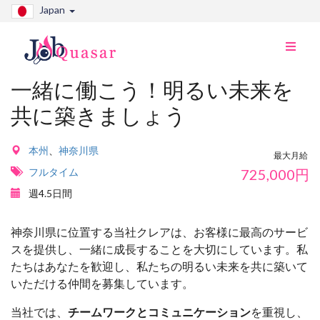
Japan
ナ
ビ
切
一緒に働こう！明るい未来を
り
共に築きましょう
替
え
本州
、
神奈川県
最大月給
フルタイム
725,000
円
週4.5日間
神奈川県に位置する当社クレアは、お客様に最高のサービ
スを提供し、一緒に成長することを大切にしています。私
たちはあなたを歓迎し、私たちの明るい未来を共に築いて
いただける仲間を募集しています。
当社では、
チームワークとコミュニケーション
を重視し、