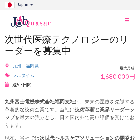
Japan
ナ
ビ
切
次世代医療テクノロジーのリ
り
ーダーを募集中
替
え
九州
、
福岡県
最大月給
フルタイム
1,680,000
円
週5.5日間
九州富士電機株式会社福岡支社
は、未来の医療を先導する
革新的な技術企業です。当社は
技術革新と業界リーダーシ
ップ
を最大の強みとし、日本国内外で高い評価を受けてお
ります。
現在、当社では
次世代ヘルスケアソリューションの開発お