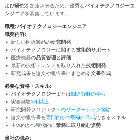
よび研究
を加速させるため、優秀な
バイオテクノロジーエ
ンジニア
を募集しています。
職種: バイオテクノロジーエンジニア
職務内容:
新しい医療製品の
研究開発
バイオテクノロジーに関する
技術的サポート
医療機器の
品質管理と評価
最新の技術トレンドを取り入れた
技術開発
研究成果を論文や報告書にまとめる
文書作成
必要な資格・スキル:
バイオテクノロジー
または
関連分野の学位
実務経験
3年以上
研究開発プロジェクト
のリーダーシップ経験
論文や報告書を
専門的かつ明確に作成
できるスキル
主体的かつ積極的に
業務に取り組む姿勢
当社の強み: