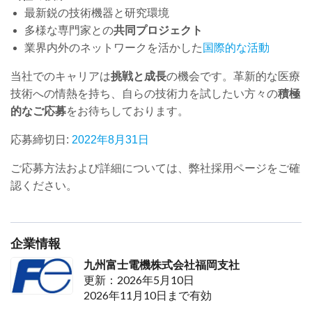
最新鋭の技術機器と研究環境
多様な専門家との
共同プロジェクト
業界内外のネットワークを活かした
国際的な活動
当社でのキャリアは
挑戦と成長
の機会です。革新的な医療
技術への情熱を持ち、自らの技術力を試したい方々の
積極
的なご応募
をお待ちしております。
応募締切日:
2022年8月31日
ご応募方法および詳細については、弊社採用ページをご確
認ください。
企業情報
九州富士電機株式会社福岡支社
更新：2026年5月10日
2026年11月10日まで有効