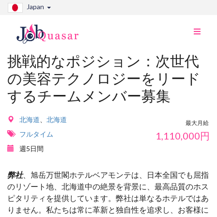
Japan
ナ
ビ
切
挑戦的なポジション：次世代
り
の美容テクノロジーをリード
替
え
するチームメンバー募集
北海道
、
北海道
最大月給
フルタイム
1,110,000
円
週5日間
弊社
、旭岳万世閣ホテルベアモンテは、日本全国でも屈指
のリゾート地、北海道中の絶景を背景に、最高品質のホス
ピタリティを提供しています。弊社は単なるホテルではあ
りません。私たちは常に革新と独自性を追求し、お客様に