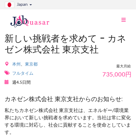
Japan
ナ
ビ
切
新しい挑戦者を求めて - カネ
り
ゼン株式会社 東京支社
替
え
本州
、
東京都
最大月給
フルタイム
735,000
円
週4.5日間
カネゼン株式会社 東京支社からのお知らせ:
私たちカネゼン株式会社 東京支社は、エネルギー/環境業
界において新しい挑戦者を求めています。当社は常に変化
する環境に対応し、社会に貢献することを使命としていま
す。