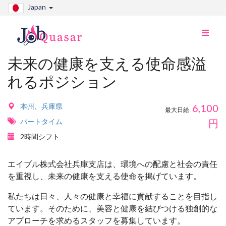
Japan
ナ
ビ
切
未来の健康を支える使命感溢
り
れるポジション
替
え
本州
、
兵庫県
6,100
最大日給
パートタイム
円
2時間シフト
エイブル株式会社兵庫支店は、環境への配慮と社会の責任
を重視し、未来の健康を支える使命を掲げています。
私たちは日々、人々の健康と幸福に貢献することを目指し
ています。そのために、美容と健康を結びつける独創的な
アプローチを求めるスタッフを募集しています。