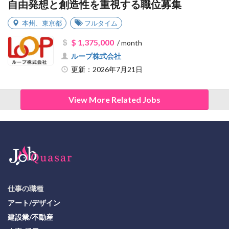
自由発想と創造性を重視する職位募集
本州
、
東京都
フルタイム
$ 1,375,000
/ month
ループ株式会社
更新：2026年7月21日
View More Related Jobs
仕事の職種
アート/デザイン
建設業/不動産