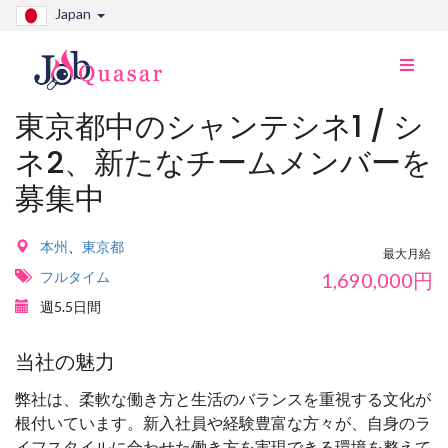
Japan
ナ
ビ
切
東京都中のシャンテシネ1 / シ
り
ネ2、新たなチームメンバーを
替
え
募集中
本州
、
東京都
最大月給
フルタイム
1,690,000
円
週5.5日間
当社の魅力
弊社は、柔軟な働き方と生活のバランスを重視する文化が
根付いています。新入社員や経験豊富な方々が、自身のラ
イフスタイルに合わせた働き方を実現できる環境を整えて