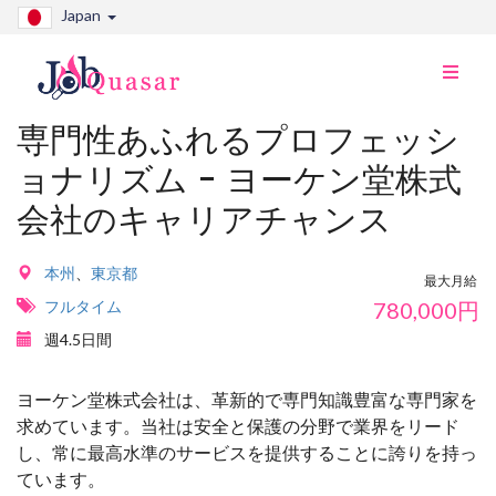
Japan
ナ
ビ
切
専門性あふれるプロフェッシ
り
ョナリズム - ヨーケン堂株式
替
え
会社のキャリアチャンス
本州
、
東京都
最大月給
フルタイム
780,000
円
週4.5日間
ヨーケン堂株式会社は、革新的で専門知識豊富な専門家を
求めています。当社は安全と保護の分野で業界をリード
し、常に最高水準のサービスを提供することに誇りを持っ
ています。