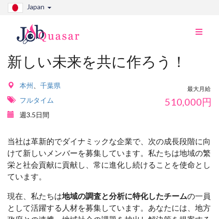
Japan
ナ
ビ
切
新しい未来を共に作ろう！
り
替
え
本州
、
千葉県
最大月給
フルタイム
510,000
円
週3.5日間
当社は革新的でダイナミックな企業で、次の成長段階に向
けて新しいメンバーを募集しています。私たちは地域の繁
栄と社会貢献に貢献し、常に進化し続けることを使命とし
ています。
現在、私たちは
地域の調査と分析に特化したチーム
の一員
として活躍する人材を募集しています。あなたには、地方