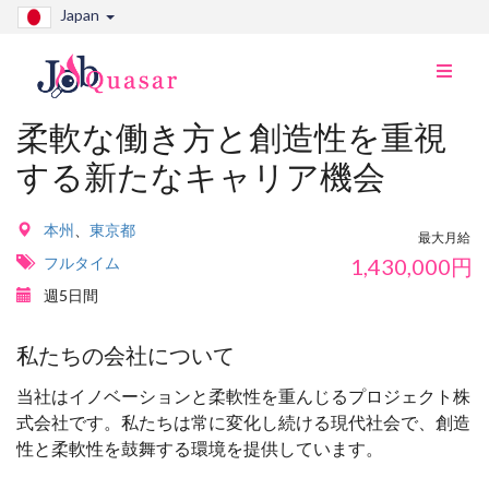
Japan
ナ
ビ
切
柔軟な働き方と創造性を重視
り
する新たなキャリア機会
替
え
本州
、
東京都
最大月給
フルタイム
1,430,000
円
週5日間
私たちの会社について
当社はイノベーションと柔軟性を重んじるプロジェクト株
式会社です。私たちは常に変化し続ける現代社会で、創造
性と柔軟性を鼓舞する環境を提供しています。