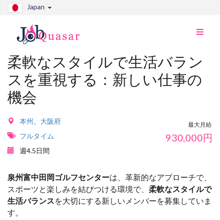
Japan
ナ
ビ
切
柔軟なスタイルで生活バラン
り
スを重視する：新しい仕事の
替
え
機会
本州
、
大阪府
最大月給
フルタイム
930,000
円
週4.5日間
泉州富中田岡ゴルフセンター
は、革新的なアプローチで、
スポーツと楽しみを結びつける環境で、
柔軟なスタイルで
生活バランス
を大切にする新しいメンバーを募集していま
す。