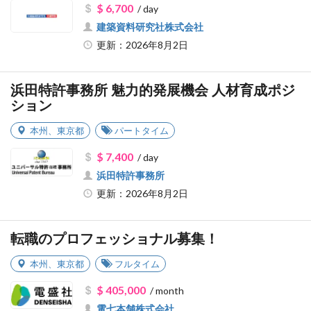
$ 6,700
/ day
建築資料研究社株式会社
更新：2026年8月2日
浜田特許事務所 魅力的発展機会 人材育成ポジ
ション
本州
、
東京都
パートタイム
$ 7,400
/ day
浜田特許事務所
更新：2026年8月2日
転職のプロフェッショナル募集！
本州
、
東京都
フルタイム
$ 405,000
/ month
電七本舗株式会社