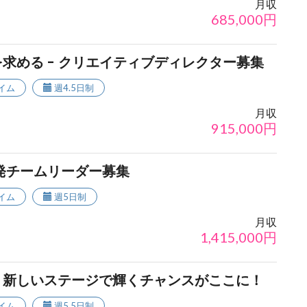
月収
685,000
円
求める - クリエイティブディレクター募集
イム
週4.5日制
月収
915,000
円
発チームリーダー募集
イム
週5日制
月収
1,415,000
円
！新しいステージで輝くチャンスがここに！
イム
週5.5日制