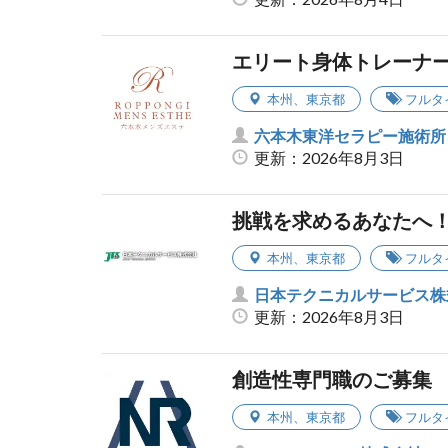
エリート身体トレーナ
本州
、
東京都
フルタ
六本木東洋セラピー施術所
更新：2026年8月3日
挑戦を求めるあなたへ
本州
、
東京都
フルタ
日本テクニカルサービス株
更新：2026年8月3日
創造性専門職のご募集
本州
、
東京都
フルタ