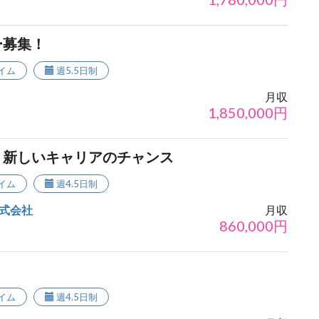
ー募集！
イム
週5.5日制
月収
1,850,000
円
！新しいキャリアのチャンス
イム
週4.5日制
式会社
月収
860,000
円
イム
週4.5日制