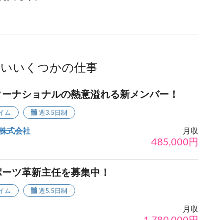
ないいくつかの仕事
ターナショナルの熱意溢れる新メンバー！
イム
週3.5日制
株式会社
月収
485,000
円
ポーツ革新主任を募集中！
イム
週5.5日制
月収
1,780,000
円