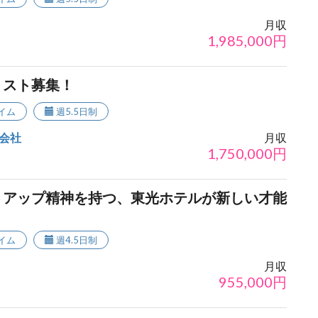
月収
1,985,000
円
リスト募集！
イム
週5.5日制
会社
月収
1,750,000
円
トアップ精神を持つ、東光ホテルが新しい才能
イム
週4.5日制
月収
955,000
円