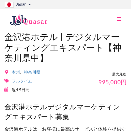
Japan
ナ
ビ
切
金沢港ホテル | デジタルマー
り
ケティングエキスパート【神
替
え
奈川県中】
本州
、
神奈川県
最大月給
フルタイム
995,000
円
週4.5日間
金沢港ホテルデジタルマーケティン
グエキスパート募集
金沢港ホテルは、お客様に最高のサービスと体験を提供す