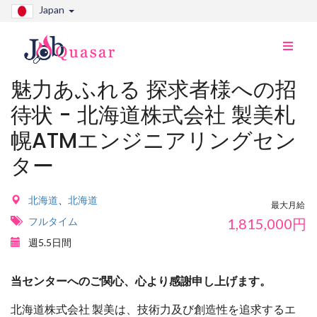
Japan
ナ
ビ
切
魅力あふれる 探求者様への招
り
待状 - 北海道株式会社 製美札
替
え
幌ATMエンジニアリングセン
ター
北海道
、
北海道
最大月給
フルタイム
1,815,000
円
週5.5日間
当センターへのご関心、心より感謝申し上げます。
北海道株式会社 製美は、技術力及び創造性を追求するエ