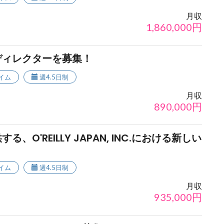
月収
1,860,000
円
ディレクターを募集！
イム
週4.5日制
月収
890,000
円
O'REILLY JAPAN, INC.における新しい
イム
週4.5日制
月収
935,000
円