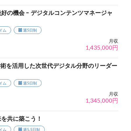
好の機会 - デジタルコンテンツマネージャ
イム
週5日制
月収
1,435,000
円
端技術を活用した次世代デジタル分野のリーダー
イム
週5日制
月収
1,345,000
円
来を共に築こう！
イム
週5.5日制