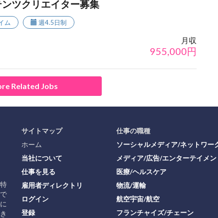
テンツクリエイター募集
イム
週4.5日制
月収
955,000
円
re Related Jobs
サイトマップ
仕事の職種
ホーム
ソーシャルメディア/ネットワー
当社について
メディア/広告/エンターテイメン
仕事を見る
医療/ヘルスケア
に特
雇用者ディレクトリ
物流/運輸
で
ログイン
航空宇宙/航空
に
登録
フランチャイズ/チェーン
き