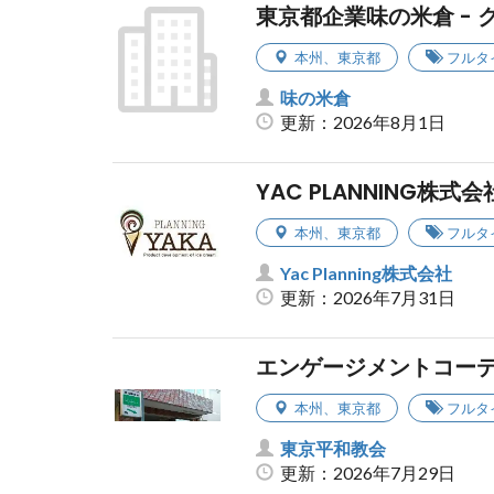
東京都企業味の米倉 -
本州
、
東京都
フルタ
味の米倉
更新：2026年8月1日
YAC PLANNING
本州
、
東京都
フルタ
Yac Planning株式会社
更新：2026年7月31日
エンゲージメントコーデ
本州
、
東京都
フルタ
東京平和教会
更新：2026年7月29日