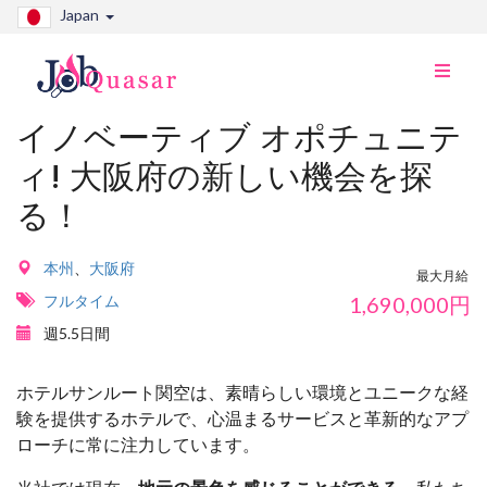
Japan
ナ
ビ
切
イノベーティブ オポチュニテ
り
ィ! 大阪府の新しい機会を探
替
え
る！
本州
、
大阪府
最大月給
フルタイム
1,690,000
円
週5.5日間
ホテルサンルート関空は、素晴らしい環境とユニークな経
験を提供するホテルで、心温まるサービスと革新的なアプ
ローチに常に注力しています。