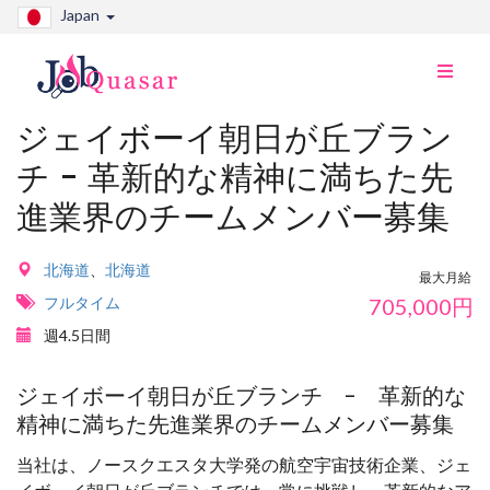
Japan
ナ
ビ
切
ジェイボーイ朝日が丘ブラン
り
チ - 革新的な精神に満ちた先
替
え
進業界のチームメンバー募集
北海道
、
北海道
最大月給
フルタイム
705,000
円
週4.5日間
ジェイボーイ朝日が丘ブランチ - 革新的な
精神に満ちた先進業界のチームメンバー募集
当社は、ノースクエスタ大学発の航空宇宙技術企業、ジェ