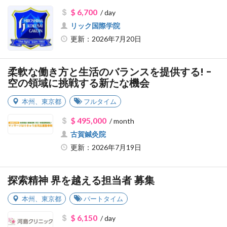
$ 6,700
/ day
リック国際学院
更新：2026年7月20日
柔軟な働き方と生活のバランスを提供する! -
空の領域に挑戦する新たな機会
本州
、
東京都
フルタイム
$ 495,000
/ month
古賀鍼灸院
更新：2026年7月19日
探索精神 界を越える担当者 募集
本州
、
東京都
パートタイム
$ 6,150
/ day