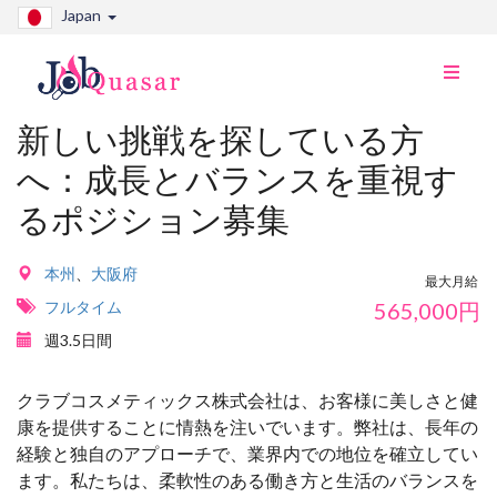
Japan
ナ
ビ
切
新しい挑戦を探している方
り
へ：成長とバランスを重視す
替
え
るポジション募集
本州
、
大阪府
最大月給
フルタイム
565,000
円
週3.5日間
クラブコスメティックス株式会社は、お客様に美しさと健
康を提供することに情熱を注いでいます。弊社は、長年の
経験と独自のアプローチで、業界内での地位を確立してい
ます。私たちは、柔軟性のある働き方と生活のバランスを