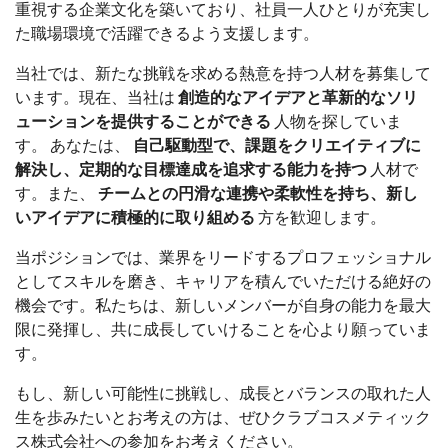
重視する企業文化を築いており、社員一人ひとりが充実し
た職場環境で活躍できるよう支援します。
当社では、新たな挑戦を求める熱意を持つ人材を募集して
います。現在、当社は
創造的なアイデアと革新的なソリ
ューションを提供することができる
人物を探していま
す。 あなたは、
自己駆動型で、課題をクリエイティブに
解決し、定期的な目標達成を追求する能力を持つ
人材で
す。また、
チームとの円滑な連携や柔軟性を持ち、新し
いアイデアに積極的に取り組める
方を歓迎します。
当ポジションでは、業界をリードするプロフェッショナル
としてスキルを磨き、キャリアを積んでいただける絶好の
機会です。私たちは、新しいメンバーが自身の能力を最大
限に発揮し、共に成長していけることを心より願っていま
す。
もし、新しい可能性に挑戦し、成長とバランスの取れた人
生を歩みたいとお考えの方は、ぜひクラブコスメティック
ス株式会社への参加をお考えください。