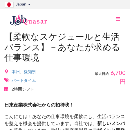
Japan
ナ
ビ
切
【柔軟なスケジュールと生活
り
バランス】－あなたが求める
替
え
仕事環境
本州
、
愛知県
6,700
最大日給
パートタイム
円
2時間シフト
日東産業株式会社からの招待状！
こんにちは！あなたの仕事環境を柔軟にし、生活バランス
を整える機会を提供しています。当社では、
新しいメンバ