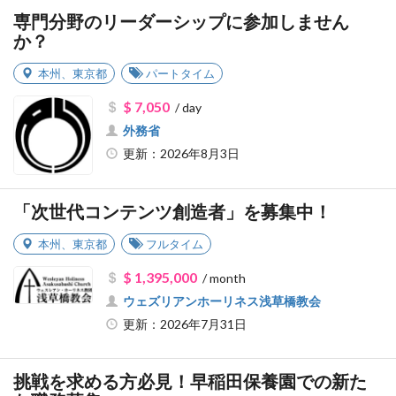
専門分野のリーダーシップに参加しません
か？
本州
、
東京都
パートタイム
$ 7,050
/ day
外務省
更新：2026年8月3日
「次世代コンテンツ創造者」を募集中！
本州
、
東京都
フルタイム
$ 1,395,000
/ month
ウェズリアンホーリネス浅草橋教会
更新：2026年7月31日
挑戦を求める方必見！早稲田保養園での新た