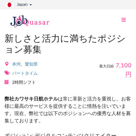
Japan
ナ
ビ
切
新しさと活力に満ちたポジシ
り
ョン募集
替
え
本州
、
愛知県
7,100
最大日給
パートタイム
円
2時間シフト
弊社カワサキ日航ホテル
は常に革新と活力を重視し、お客
様に最高のサービスを提供することに情熱を注いでいま
す。現在、弊社では以下のポジションへの優秀な人材を募
集しております。
ポジション: デジタルコンテンツクリエイター