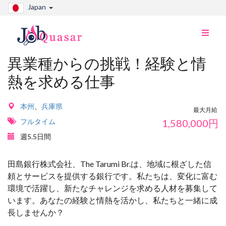
Japan
ナ
ビ
切
異業種からの挑戦！経験と情
り
熱を求める仕事
替
え
本州
、
兵庫県
最大月給
フルタイム
1,580,000
円
週5.5日間
田島銀行株式会社、The Tarumi Br.は、地域に根ざした信
頼とサービスを提供する銀行です。私たちは、変化に富む
環境で活躍し、新たなチャレンジを求める人材を募集して
います。あなたの経験と情熱を活かし、私たちと一緒に成
長しませんか？