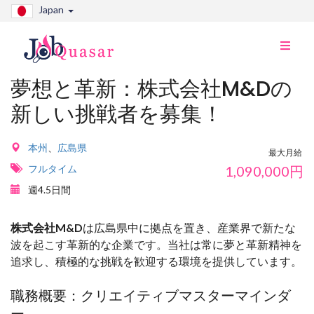
Japan
ナ
ビ
切
夢想と革新：株式会社M&Dの
り
新しい挑戦者を募集！
替
え
本州
、
広島県
最大月給
フルタイム
1,090,000
円
週4.5日間
株式会社M&D
は広島県中に拠点を置き、産業界で新たな
波を起こす革新的な企業です。当社は常に夢と革新精神を
追求し、積極的な挑戦を歓迎する環境を提供しています。
職務概要：クリエイティブマスターマインダ
ー