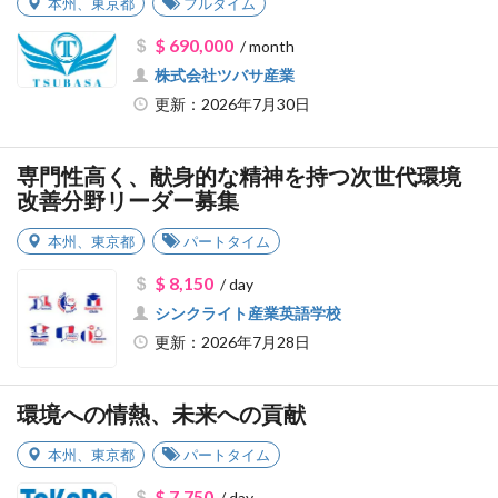
本州
、
東京都
フルタイム
$ 690,000
/ month
株式会社ツバサ産業
更新：2026年7月30日
専門性高く、献身的な精神を持つ次世代環境
改善分野リーダー募集
本州
、
東京都
パートタイム
$ 8,150
/ day
シンクライト産業英語学校
更新：2026年7月28日
環境への情熱、未来への貢献
本州
、
東京都
パートタイム
$ 7,750
/ day