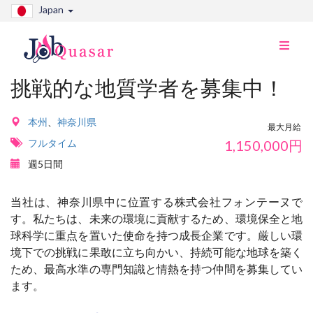
Japan
ナ
ビ
切
挑戦的な地質学者を募集中！
り
替
え
本州
、
神奈川県
最大月給
フルタイム
1,150,000
円
週5日間
当社は、神奈川県中に位置する株式会社フォンテーヌで
す。私たちは、未来の環境に貢献するため、環境保全と地
球科学に重点を置いた使命を持つ成長企業です。厳しい環
境下での挑戦に果敢に立ち向かい、持続可能な地球を築く
ため、最高水準の専門知識と情熱を持つ仲間を募集してい
ます。