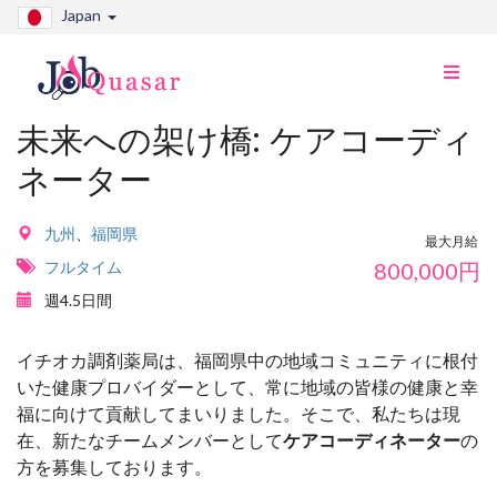
Japan
ナ
ビ
切
未来への架け橋: ケアコーディ
り
ネーター
替
え
九州
、
福岡県
最大月給
フルタイム
800,000
円
週4.5日間
イチオカ調剤薬局は、福岡県中の地域コミュニティに根付
いた健康プロバイダーとして、常に地域の皆様の健康と幸
福に向けて貢献してまいりました。そこで、私たちは現
在、新たなチームメンバーとして
ケアコーディネーター
の
方を募集しております。