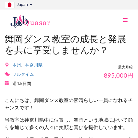
Japan
ナ
ビ
切
舞岡ダンス教室の成長と発展
り
を共に享受しませんか？
替
え
本州
、
神奈川県
最大月給
フルタイム
895,000
円
週4.5日間
こんにちは、舞岡ダンス教室の素晴らしい一員になれるチ
ャンスです！
当教室は神奈川県中に位置し、舞岡という地域において踊
りを通じて多くの人々に笑顔と喜びを提供しています。