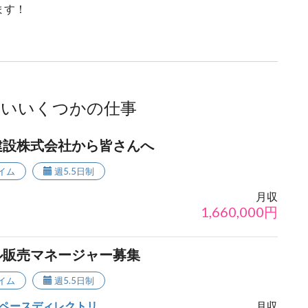
ます！
ないいくつかの仕事
建設株式会社から皆さんへ
イム
週5.5日制
月収
1,660,000
円
ル販売マネージャー募集
イム
週5.5日制
ペースディレクトリ
月収