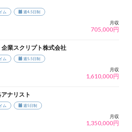
イム
週4.5日制
月収
705,000
円
- 企業スクリプト株式会社
イム
週5.5日制
月収
1,610,000
円
略アナリスト
イム
週5日制
月収
1,350,000
円