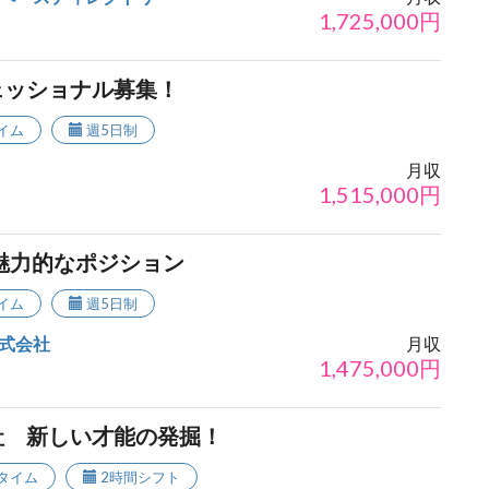
1,725,000
円
ェッショナル募集！
イム
週5日制
月収
1,515,000
円
魅力的なポジション
イム
週5日制
式会社
月収
1,475,000
円
社 新しい才能の発掘！
タイム
2時間シフト