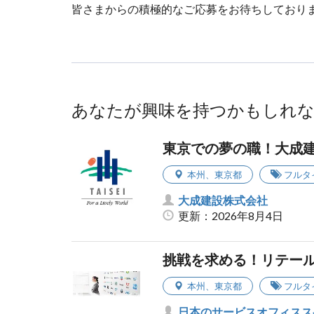
皆さまからの積極的なご応募をお待ちしており
あなたが興味を持つかもしれ
東京での夢の職！大成
本州
、
東京都
フルタ
大成建設株式会社
更新：2026年8月4日
挑戦を求める！リテー
本州
、
東京都
フルタ
日本のサービスオフィスス