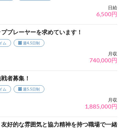
日給
6,500
円
ッププレーヤーを求めています！
イム
週4.5日制
月収
740,000
円
挑戦者募集！
イム
週5.5日制
月収
1,885,000
円
！友好的な雰囲気と協力精神を持つ職場で一緒