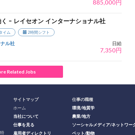
885,000
円
く - レイセオン インターナショナル社
タイム
2時間シフト
ョナル社
日給
7,350
円
re Related Jobs
サイトマップ
仕事の職種
ホーム
環境/地質学
当社について
農業/地方
仕事を見る
ソーシャルメディア/ネットワー
に特
雇用者ディレクトリ
ペット/動物