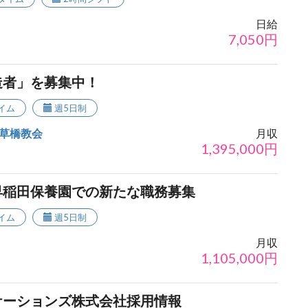
日給
7,050
円
造者」を募集中！
イム
週5日制
草橋教会
月収
1,395,000
円
早稲田保養園での新たな職務募集
イム
週5日制
月収
1,105,000
円
ケーションズ株式会社採用情報