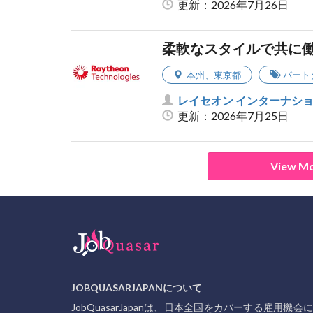
更新：2026年7月26日
柔軟なスタイルで共に働
本州
、
東京都
パート
レイセオン インターナシ
更新：2026年7月25日
View Mo
JOBQUASARJAPANについて
JobQuasarJapanは、日本全国をカバーする雇用機会