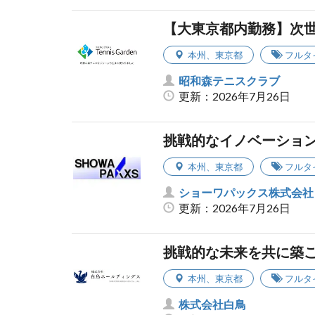
【大東京都内勤務】次
本州
、
東京都
フルタ
昭和森テニスクラブ
更新：2026年7月26日
挑戦的なイノベーショ
本州
、
東京都
フルタ
ショーワパックス株式会社
更新：2026年7月26日
挑戦的な未来を共に築
本州
、
東京都
フルタ
株式会社白鳥