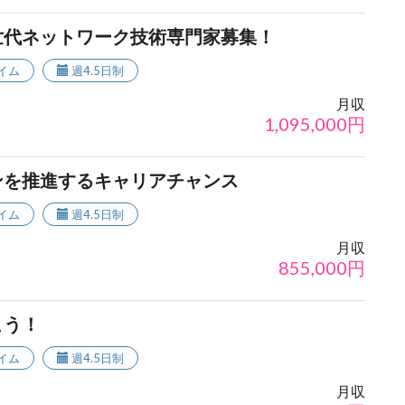
世代ネットワーク技術専門家募集！
イム
週4.5日制
月収
1,095,000
円
ンを推進するキャリアチャンス
イム
週4.5日制
月収
855,000
円
こう！
イム
週4.5日制
月収