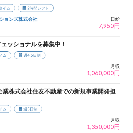
タイム
2時間シフト
ションズ株式会社
日給
7,950
円
フェッショナルを募集中！
イム
週4.5日制
月収
1,060,000
円
企業株式会社住友不動産での新規事業開発担
イム
週5日制
月収
1,350,000
円