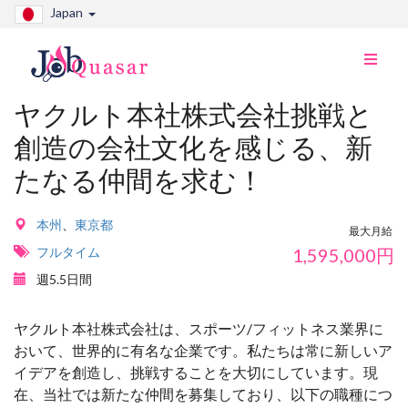
Japan
ナ
ビ
切
ヤクルト本社株式会社挑戦と
り
創造の会社文化を感じる、新
替
え
たなる仲間を求む！
本州
、
東京都
最大月給
フルタイム
1,595,000
円
週5.5日間
ヤクルト本社株式会社は、スポーツ/フィットネス業界に
おいて、世界的に有名な企業です。私たちは常に新しいア
イデアを創造し、挑戦することを大切にしています。現
在、当社では新たな仲間を募集しており、以下の職種につ