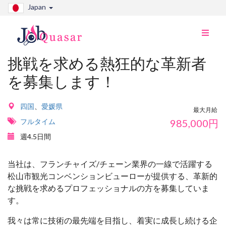
Japan
ナ
ビ
切
挑戦を求める熱狂的な革新者
り
を募集します！
替
え
四国
、
愛媛県
最大月給
フルタイム
985,000
円
週4.5日間
当社は、フランチャイズ/チェーン業界の一線で活躍する
松山市観光コンベンションビューローが提供する、革新的
な挑戦を求めるプロフェッショナルの方を募集していま
す。
我々は常に技術の最先端を目指し、着実に成長し続ける企