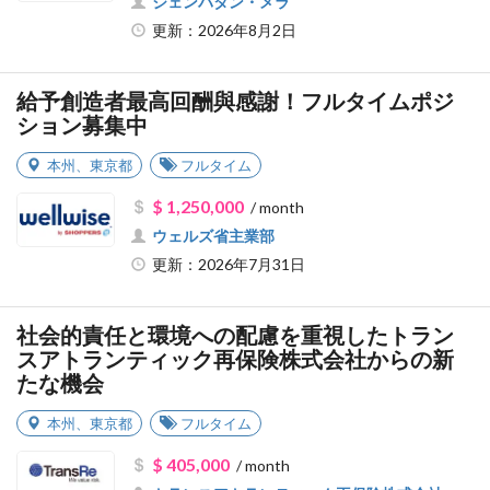
ジェンバタン・メラ
更新：2026年8月2日
給予創造者最高回酬與感謝！フルタイムポジ
ション募集中
本州
、
東京都
フルタイム
$ 1,250,000
/ month
ウェルズ省主業部
更新：2026年7月31日
社会的責任と環境への配慮を重視したトラン
スアトランティック再保険株式会社からの新
たな機会
本州
、
東京都
フルタイム
$ 405,000
/ month