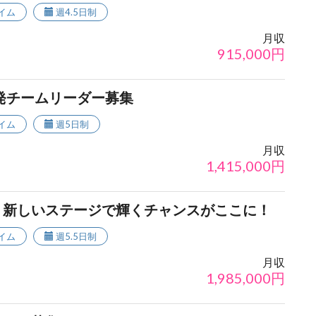
イム
週4.5日制
月収
915,000
円
発チームリーダー募集
イム
週5日制
月収
1,415,000
円
！新しいステージで輝くチャンスがここに！
イム
週5.5日制
月収
1,985,000
円