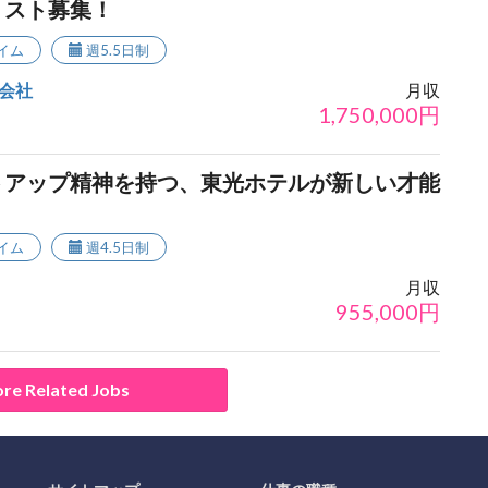
リスト募集！
イム
週5.5日制
会社
月収
1,750,000
円
トアップ精神を持つ、東光ホテルが新しい才能
イム
週4.5日制
月収
955,000
円
re Related Jobs