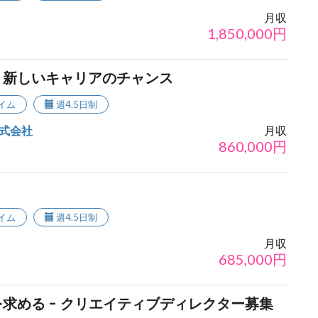
月収
1,850,000
円
！新しいキャリアのチャンス
イム
週4.5日制
式会社
月収
860,000
円
イム
週4.5日制
月収
685,000
円
求める - クリエイティブディレクター募集