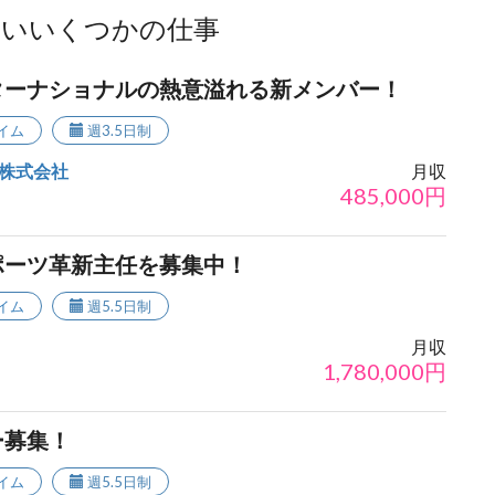
ないいくつかの仕事
ターナショナルの熱意溢れる新メンバー！
イム
週3.5日制
株式会社
月収
485,000
円
ポーツ革新主任を募集中！
イム
週5.5日制
月収
1,780,000
円
ー募集！
イム
週5.5日制